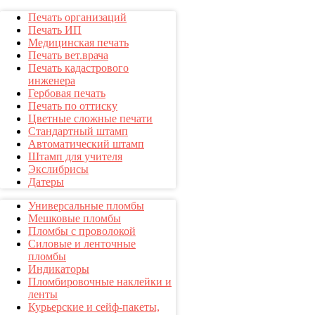
Печать организаций
Печать ИП
Медицинская печать
Печать вет.врача
Печать кадастрового
инженера
Гербовая печать
Печать по оттиску
Цветные сложные печати
Стандартный штамп
Автоматический штамп
Штамп для учителя
Экслибрисы
Датеры
Универсальные пломбы
Мешковые пломбы
Пломбы с проволокой
Силовые и ленточные
пломбы
Индикаторы
Пломбировочные наклейки и
ленты
Курьерские и сейф-пакеты,