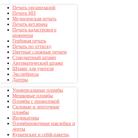
Печать организаций
Печать ИП
Медицинская печать
Печать вет.врача
Печать кадастрового
инженера
Гербовая печать
Печать по оттиску
Цветные сложные печати
Стандартный штамп
Автоматический штамп
Штамп для учителя
Экслибрисы
Датеры
Универсальные пломбы
Мешковые пломбы
Пломбы с проволокой
Силовые и ленточные
пломбы
Индикаторы
Пломбировочные наклейки и
ленты
Курьерские и сейф-пакеты,